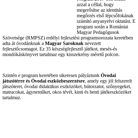
azzal a céllal, hogy
megerősítse az identitás
megőrzés első lépcsőfokának
számító anyanyelvi oktatást. E
program során a Romániai
Magyar Pedagógusok
Szövetsége (RMPSZ) erdélyi fejlesztési programsorozata keretében
adta át óvodánknak a
Magyar Saroknak
nevezett
fejlesztőcsomagot. Ez 35 készségfejlesztő játékot, mesés-és
mondókáskönyvet tartalmaz egy kisszekrény méretű polcon.
Szintén e program keretében sikeresen pályáztunk
Óvodai
játszótérre és Óvodai eszközbeszerzésre
, amely egy jól felszerelt
játszóteret, óvodai didaktikus eszközöket, bútorzatot, szőnyegeket,
matracokat, ágyneműket, okos tévét, kinti és benti játékeszközöket
tartalmaz.