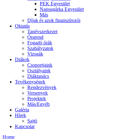
PEK Egyesület
Napsugárka Egyesület
Más
Díjak és azok finanszírozói
Oktatás
Tanévszerkezet
Órarend
Fogadó órák
Szabályzatok
Vizsgák
Diákok
Csoportjaink
Osztályaink
Diáktanács
Tevékenységek
Rendezvények
Versenyek
Projektek
Más/Egyéb
Galéria
Hírek
Sajtó
Kapcsolat
Home