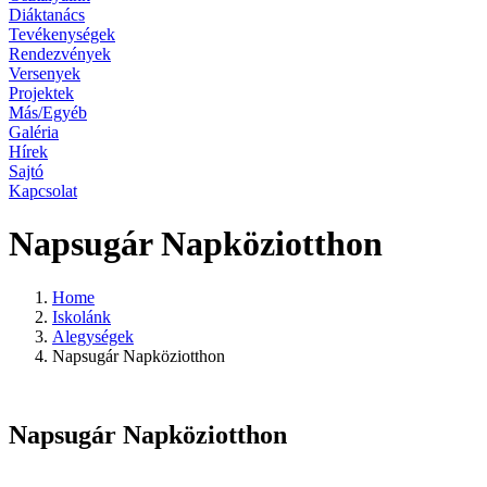
Diáktanács
Tevékenységek
Rendezvények
Versenyek
Projektek
Más/Egyéb
Galéria
Hírek
Sajtó
Kapcsolat
Napsugár Napköziotthon
Home
Iskolánk
Alegységek
Napsugár Napköziotthon
Napsugár Napköziotthon