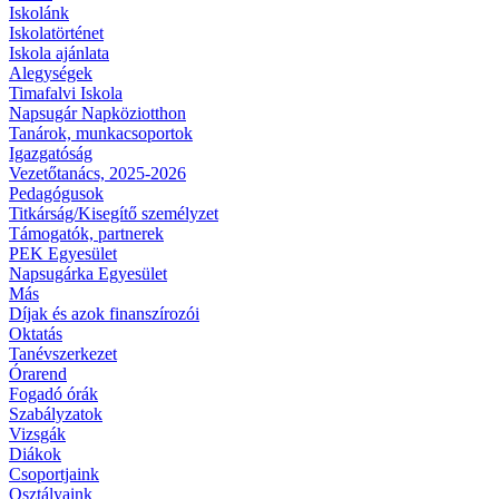
Iskolánk
Iskolatörténet
Iskola ajánlata
Alegységek
Timafalvi Iskola
Napsugár Napköziotthon
Tanárok, munkacsoportok
Igazgatóság
Vezetőtanács, 2025-2026
Pedagógusok
Titkárság/Kisegítő személyzet
Támogatók, partnerek
PEK Egyesület
Napsugárka Egyesület
Más
Díjak és azok finanszírozói
Oktatás
Tanévszerkezet
Órarend
Fogadó órák
Szabályzatok
Vizsgák
Diákok
Csoportjaink
Osztályaink