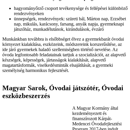
hagyományőrző csoport tevékenysége és fellépései különböző
rendezvényeken
ünnepségek, rendezvények: szüreti bál, Márton nap, Erzsébet
nap, mikulás, karácsony, farsang, anyák napja, gyermeknapi
játszóház, munkadélutánok, kirándulások, évzáró
Munkánkban továbbra is elsőbbséget élvez a gyermekbarát óvodai
környezet kialakítása, eszközeink, módszereink korszerűsítése, az
ide járó gyermekek haladó szellemiségben történő nevelése. Az
óvoda legfontosabb feladatainak tartjuk a szocializációt, az alapvető
készségek, képességek, jártasságok kialakítását, alapvető
magatartásformák, viselkedésminták elsajátítását, a gyermeki
személyiség harmonikus fejlesztését.
Magyar Sarok, Óvodai játszótér, Óvodai
eszközbeszerzés
A Magyar Kormány által
kezdeményezett és
finanszírozott Kárpát-
Medencei Óvodafejlesztési
Program 2017-ben indult