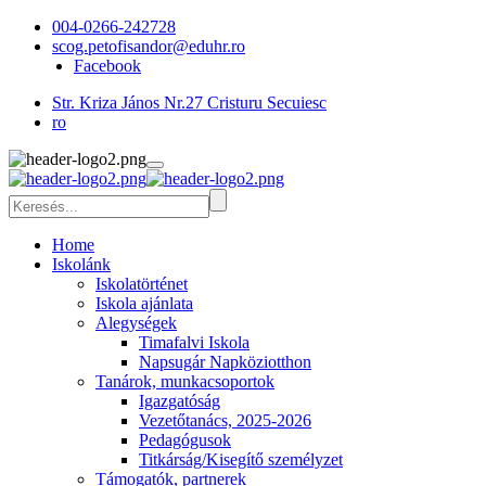
004-0266-242728
scog.petofisandor@eduhr.ro
Facebook
Str. Kriza János Nr.27 Cristuru Secuiesc
ro
Home
Iskolánk
Iskolatörténet
Iskola ajánlata
Alegységek
Timafalvi Iskola
Napsugár Napköziotthon
Tanárok, munkacsoportok
Igazgatóság
Vezetőtanács, 2025-2026
Pedagógusok
Titkárság/Kisegítő személyzet
Támogatók, partnerek