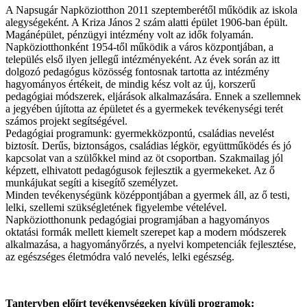
A Napsugár Napköziotthon 2011 szeptemberétől működik az iskola
alegységeként. A Kriza János 2 szám alatti épület 1906-ban épült.
Magánépület, pénzügyi intézmény volt az idők folyamán.
Napköziotthonként 1954-től működik a város központjában, a
település első ilyen jellegű intézményeként. Az évek során az itt
dolgozó pedagógus közösség fontosnak tartotta az intézmény
hagyományos értékeit, de mindig kész volt az új, korszerű
pedagógiai módszerek, eljárások alkalmazására. Ennek a szellemnek
a jegyében újította az épületet és a gyermekek tevékenységi terét
számos projekt segítségével.
Pedagógiai programunk: gyermekközpontú, családias nevelést
biztosít. Derűs, biztonságos, családias légkör, együttműködés és jó
kapcsolat van a szülőkkel mind az öt csoportban. Szakmailag jól
képzett, elhivatott pedagógusok fejlesztik a gyermekeket. Az ő
munkájukat segíti a kisegítő személyzet.
Minden tevékenységünk középpontjában a gyermek áll, az ő testi,
lelki, szellemi szükségletének figyelembe vételével.
Napköziotthonunk pedagógiai programjában a hagyományos
oktatási formák mellett kiemelt szerepet kap a modern módszerek
alkalmazása, a hagyományőrzés, a nyelvi kompetenciák fejlesztése,
az egészséges életmódra való nevelés, lelki egészség.
Tantervben előírt tevékenységeken kívüli programok: